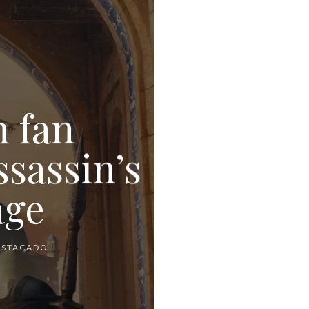
n fan
sassin’s
age
ESTACADO