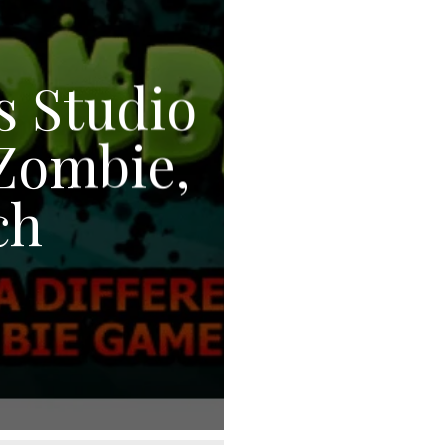
 Studio
,Zombie,
ch