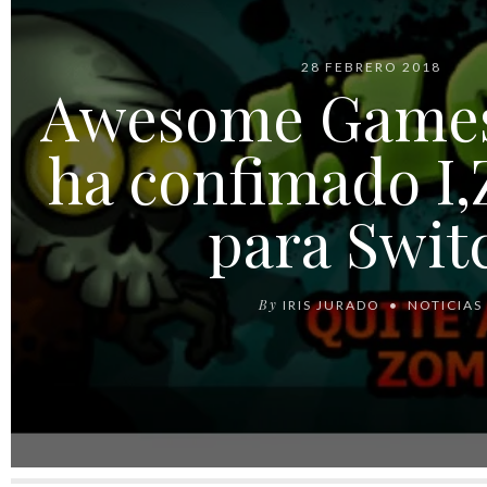
28 FEBRERO 2018
Awesome Games
ha confimado I
para Swit
By
IRIS JURADO
NOTICIAS