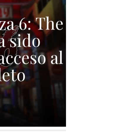
za 6: The
a sido
acceso al
leto