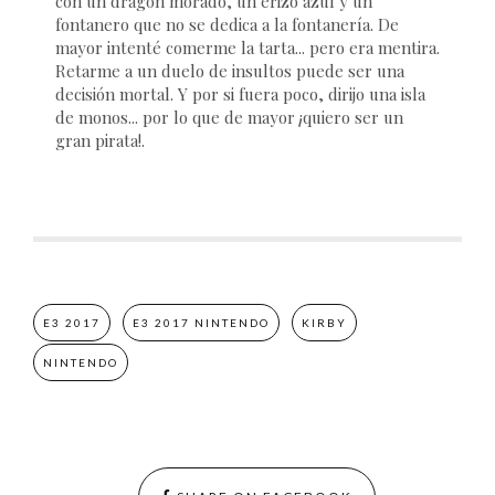
con un dragón morado, un erizo azul y un
fontanero que no se dedica a la fontanería. De
mayor intenté comerme la tarta... pero era mentira.
Retarme a un duelo de insultos puede ser una
decisión mortal. Y por si fuera poco, dirijo una isla
de monos... por lo que de mayor ¡quiero ser un
gran pirata!.
E3 2017
E3 2017 NINTENDO
KIRBY
NINTENDO