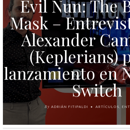
Evil Nun: The 
Mask – Entrevis
Alexander Ca
(Keplerians) p
lanzamiento en 
Switch
By
ADRIÁN FITIPALDI
ARTÍCULOS
,
ENT