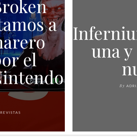
Broken
tamos a
Inferni
marero
una y
or el
n
Nintendo
By
ADRI
REVISTAS