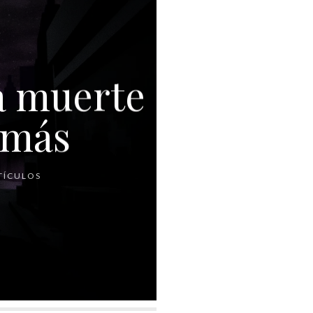
a muerte
 más
TÍCULOS