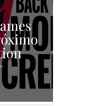
Games
róximo
tion
AS