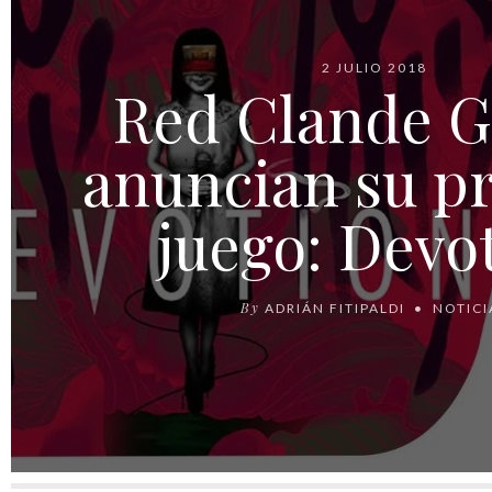
2 JULIO 2018
Red Clande 
anuncian su p
juego: Devo
By
ADRIÁN FITIPALDI
NOTICI