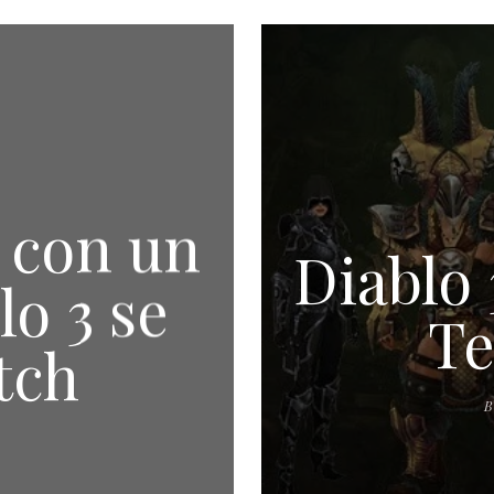
e con un
Diablo 
lo 3 se
Te
tch