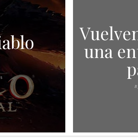
Vuelven
ablo
una en
p
AS
B