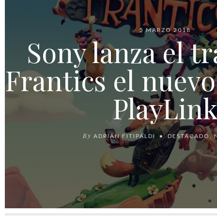
5 MARZO 2018
Sony lanza el tr
Frantics el nuevo
PlayLin
By
ADRIÁN FITIPALDI
DESTACADO
,