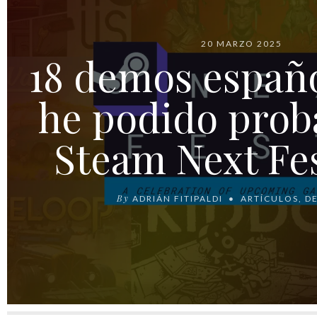
20 MARZO 2025
18 demos españ
he podido proba
Steam Next Fes
By
ADRIÁN FITIPALDI
ARTÍCULOS
,
D