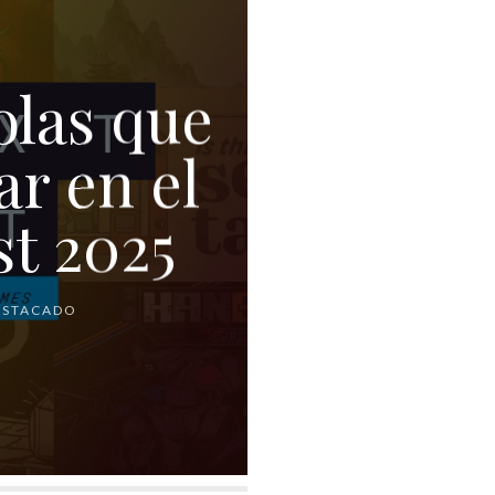
olas que
r en el
t 2025
ESTACADO