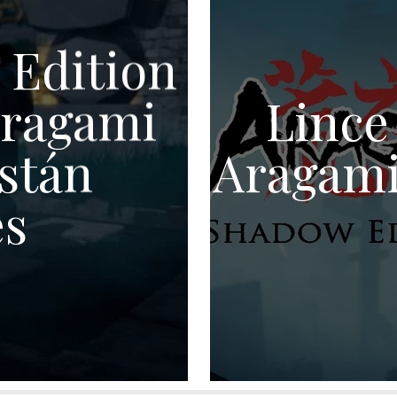
 Edition
Aragami
Lince
están
Aragami
es