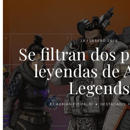
18 FEBRERO 2019
Se filtran dos 
leyendas de 
Legends
By
ADRIÁN FITIPALDI
DESTACADO
,