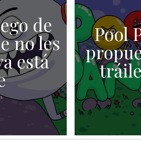
uego de
Pool 
ue no les
propue
ya está
tráil
e
AS