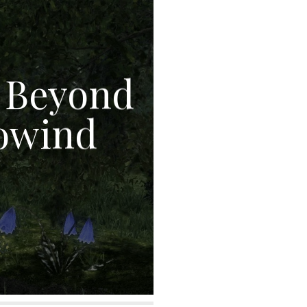
e Beyond
owind