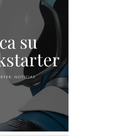
ca su
kstarter
ARTER
,
NOTICIAS