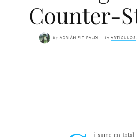
Counter-St
By
In
ADRIÁN FITIPALDI
ARTÍCULOS
i sumo en total