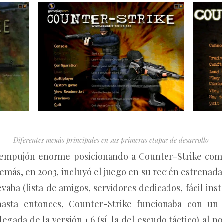
Diferentes menús principales en sus primeras etapas de desarrollo
n empujón enorme posicionando a Counter-Strike como
demás, en 2003, incluyó el juego en su recién estrenad
evaba (lista de amigos, servidores dedicados, fácil ins
hasta entonces, Counter-Strike funcionaba con un
legada de la versión 1.6 (sí, la del escudo táctico) al