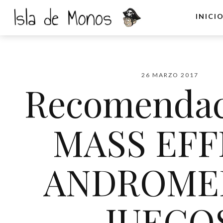
INICI
26 MARZO 2017
Recomendac
MASS EF
ANDROME
JUEGO