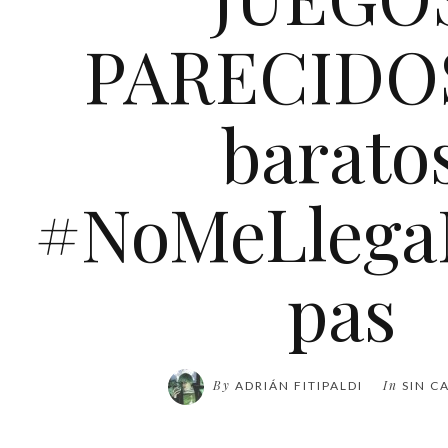
PARECIDOS
barato
#NoMeLlega
pas
By
In
ADRIÁN FITIPALDI
SIN C