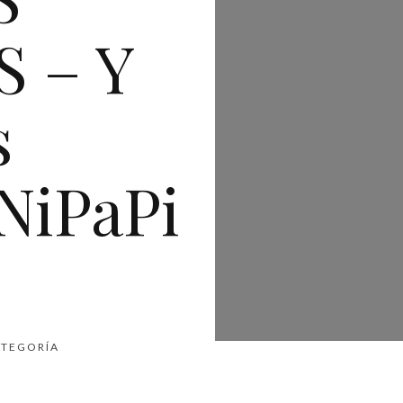
 – Y
s
NiPaPi
ATEGORÍA