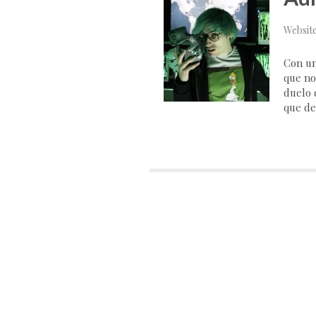
Websit
Con un
que no
duelo d
que de