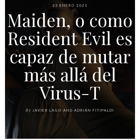
25 ENERO 2021
Maiden, o como
Resident Evil es
capaz de mutar
más allá del
Virus-T
By
JAVIER LAGO
AND
ADRIÁN FITIPALDI