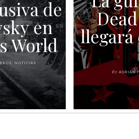
usiva de
Dead
sky en
llegará
s World
IBROS
,
NOTICIAS
By
ADRIÁN F