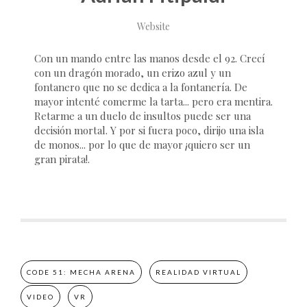
Website
Con un mando entre las manos desde el 92. Crecí
con un dragón morado, un erizo azul y un
fontanero que no se dedica a la fontanería. De
mayor intenté comerme la tarta... pero era mentira.
Retarme a un duelo de insultos puede ser una
decisión mortal. Y por si fuera poco, dirijo una isla
de monos... por lo que de mayor ¡quiero ser un
gran pirata!.
CODE 51: MECHA ARENA
REALIDAD VIRTUAL
VIDEO
VR