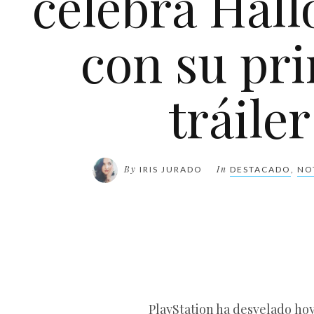
celebra Hal
con su pr
tráiler
By
In
IRIS JURADO
DESTACADO
,
NO
PlayStation ha desvelado ho