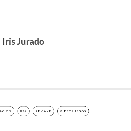
Iris Jurado
TACION
PS4
REMAKE
VIDEOJUEGOS