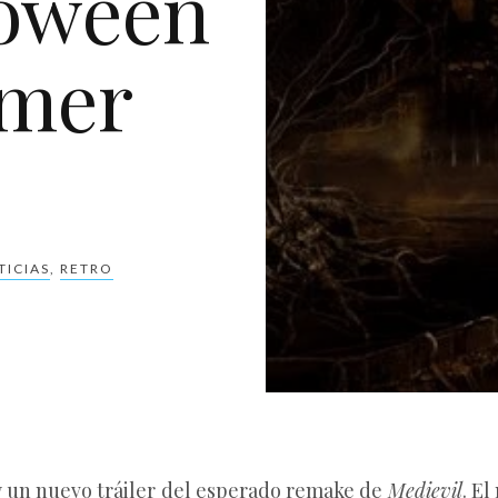
loween
imer
TICIAS
,
RETRO
y un nuevo tráiler del esperado remake de
Medievil
. El