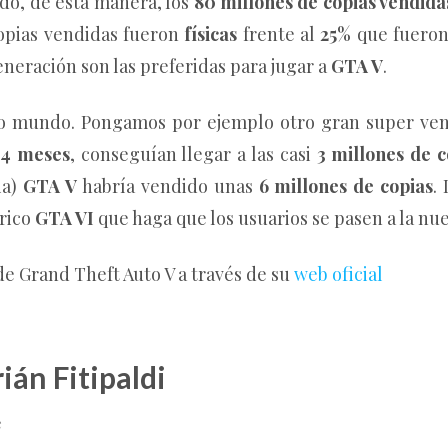
do, de esta manera, los
80 millones de copias vendida
opias vendidas fueron
físicas
frente al
25%
que fuero
eneración son las preferidas para jugar a
GTA V
.
ro mundo. Pongamos por ejemplo otro gran super ve
4 meses
, conseguían llegar a las casi
3 millones de c
ia)
GTA V
habría vendido unas
6 millones de copias
.
órico
GTA VI
que haga que los usuarios se pasen a la nu
e Grand Theft Auto V a través de su
web oficial
ián Fitipaldi
e