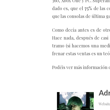
360, Xbox One y PC. Superan
dado es, que el
75%
de las c
que las consolas de última g
Como decía antes es de ot
Hace nada, después de casi
tramo (si hacemos una med
frenar estas ventas es un te
Podéis ver más información d
Adr
Websit