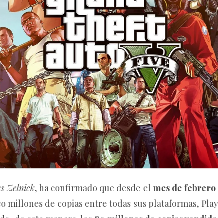
s Zelnick
, ha confirmado que desde el
mes de febrero
 millones de copias entre todas sus plataformas, PlayS