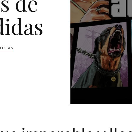
s de
didas
TICIAS