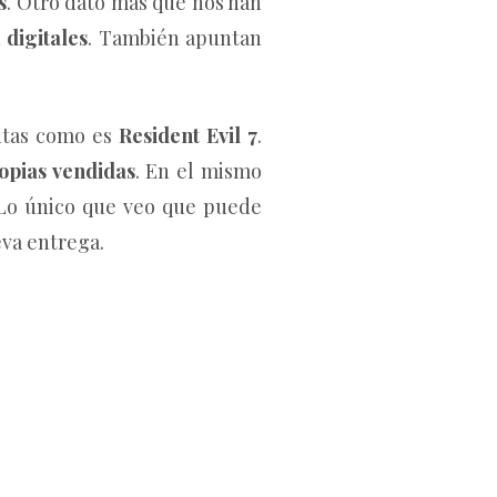
s
. Otro dato más que nos han
n
digitales
. También apuntan
ntas como es
Resident Evil 7
.
opias vendidas
. En el mismo
 Lo único que veo que puede
eva entrega.