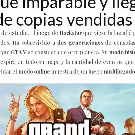
ue imparable y lleg
de copias vendidas
 de estudio. El juego de
Rockstar
que viese la luz allá
idos. Ha sobrevivido a
dos generaciones
de consolas 
o que
GTA V
se considera de otro planeta. Su
modo hist
e respira en todo su mapa y la cantidad de eventos q
vidar el
modo online
muestra de un juego
multijugado