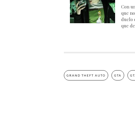
Con un
que no
duelo d
que de
GRAND THEFT AUTO
GTA
GT