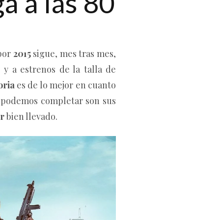
a a las 80
 por
2015
sigue, mes tras mes,
y a estrenos de la talla de
oria
es de lo mejor en cuanto
ue podemos completar son sus
r
bien llevado.