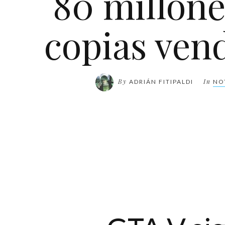
80 millone
copias ven
By
In
ADRIÁN FITIPALDI
NO