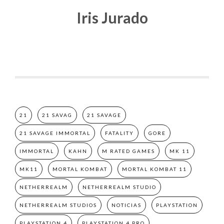
Iris Jurado
21
21 SAVAG
21 SAVAGE
21 SAVAGE IMMORTAL
FATALITY
GORE
IMMORTAL
KAHN
M RATED GAMES
MK 11
MK11
MORTAL KOMBAT
MORTAL KOMBAT 11
NETHERREALM
NETHERREALM STUDIO
NETHERREALM STUDIOS
NOTICIAS
PLAYSTATION
PLAYSTATION 4
PLAYSTATION 4 PRO