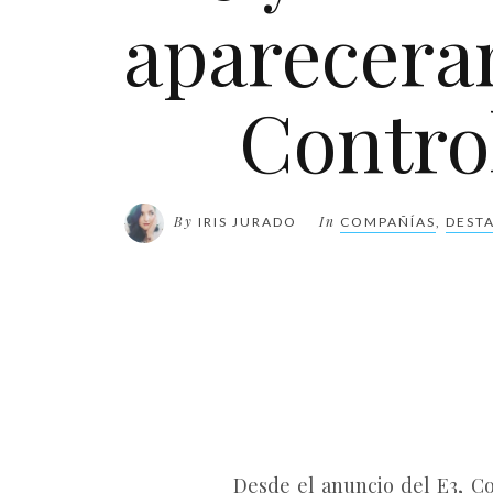
aparecera
Contro
By
In
IRIS JURADO
COMPAÑÍAS
,
DEST
Desde el anuncio del E3, C