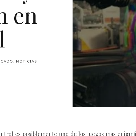
n en
l
ACADO
,
NOTICIAS
ontrol es posiblemente uno de los juegos mas enigmát