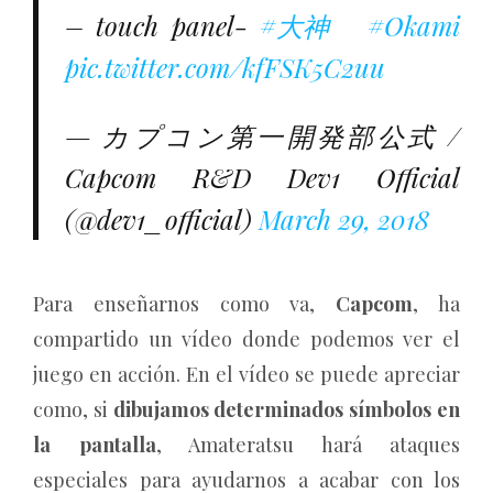
– touch panel-
#大神
#Okami
pic.twitter.com/kfFSK5C2uu
— カプコン第一開発部公式 /
Capcom R&D Dev1 Official
(@dev1_official)
March 29, 2018
Para enseñarnos como va,
Capcom
, ha
compartido un vídeo donde podemos ver el
juego en acción. En el vídeo se puede apreciar
como, si
dibujamos determinados símbolos en
la pantalla
, Amateratsu hará ataques
especiales para ayudarnos a acabar con los