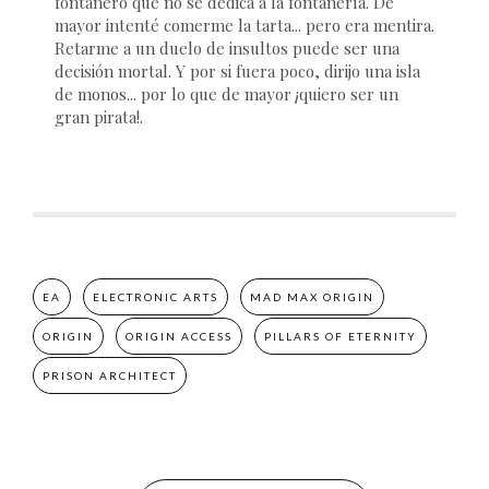
fontanero que no se dedica a la fontanería. De
mayor intenté comerme la tarta... pero era mentira.
Retarme a un duelo de insultos puede ser una
decisión mortal. Y por si fuera poco, dirijo una isla
de monos... por lo que de mayor ¡quiero ser un
gran pirata!.
EA
ELECTRONIC ARTS
MAD MAX ORIGIN
ORIGIN
ORIGIN ACCESS
PILLARS OF ETERNITY
PRISON ARCHITECT