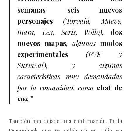
semanas
,
seis nuevos
personajes
(Torvald, Maeve,
Inara, Lex, Seris, Willo),
dos
nuevos mapas
, algunos
modos
experimentales
(PVE y
Survival), y algunas
características muy demandadas
por la comunidad, como
chat de
voz
.”
También han dejado una confirmación. En la
Dreamhack
que se celebrará en Julio en