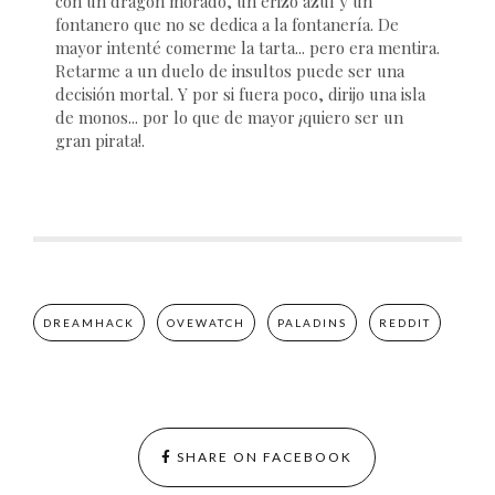
con un dragón morado, un erizo azul y un
fontanero que no se dedica a la fontanería. De
mayor intenté comerme la tarta... pero era mentira.
Retarme a un duelo de insultos puede ser una
decisión mortal. Y por si fuera poco, dirijo una isla
de monos... por lo que de mayor ¡quiero ser un
gran pirata!.
DREAMHACK
OVEWATCH
PALADINS
REDDIT
SHARE ON FACEBOOK