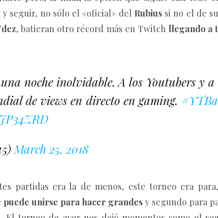
a
y seguir, no sólo el «oficial» del
Rubius
si no el de su
Fdez
, batieran otro récord más en Twitch
llegando a 
 una noche inolvidable. A los Youtubers y a 
ndial de views en directo en gaming.
#YTBat
WiJP34ZRD
u5)
March 25, 2018
ntes partidas era la de menos, este torneo era pa
 puede unirse para hacer grandes
y segundo para pas
o. El torneo de ayer nos dejó momentos como el s