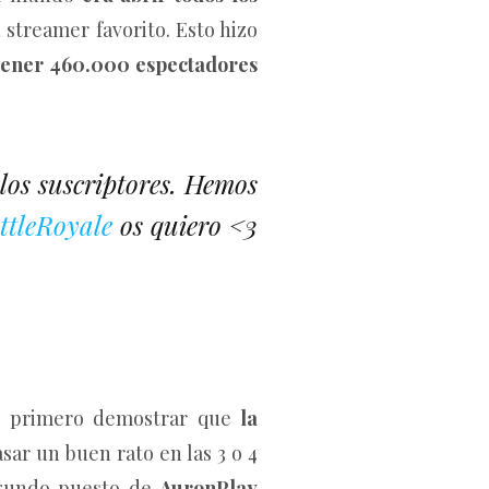
 streamer favorito. Esto hizo
tener 460.000 espectadores
los suscriptores. Hemos
tleRoyale
os quiero <3
ra, primero demostrar que
la
ar un buen rato en las 3 o 4
egundo puesto de
AuronPlay