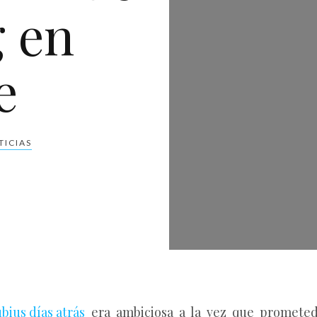
 en
e
TICIAS
bius días atrás
era ambiciosa a la vez que prometedo