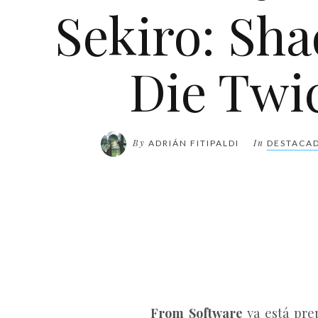
Sekiro: Sh
Die Twi
By
In
ADRIÁN FITIPALDI
DESTACA
From Software
ya está pre