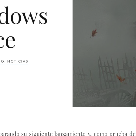
adows
ce
DO
,
NOTICIAS
parando su siguiente lanzamiento y, como prueba de