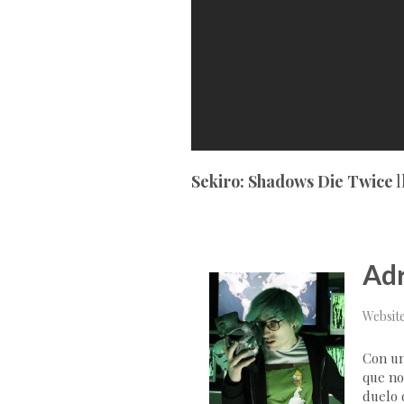
Sekiro: Shadows Die Twice
l
Adr
Websit
Con un
que no
duelo d