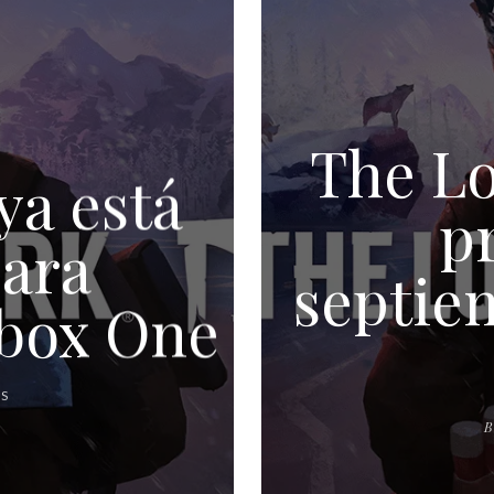
The Lo
ya está
p
para
septie
Xbox One
AS