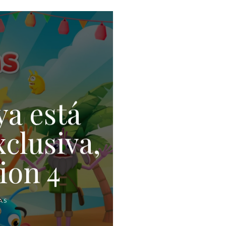
ya está
xclusiva,
ion 4
AS