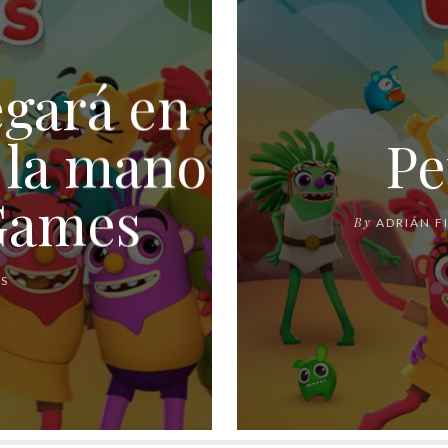
egará en
e la mano
Pe
Games
By
ADRIÁN F
AS