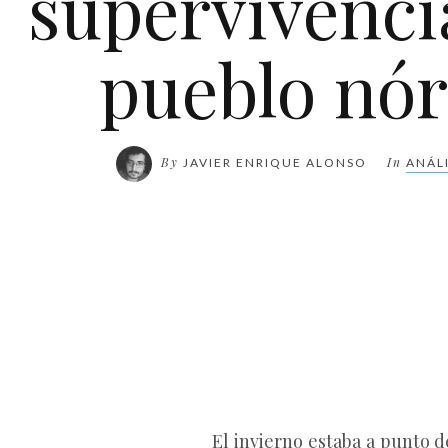
supervivenci
pueblo nór
By
In
JAVIER ENRIQUE ALONSO
ANÁLI
El invierno estaba a punto d