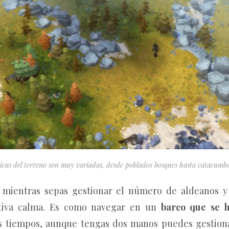
ticas del terreno son muy variadas, desde poblados bosques hasta catacumb
, mientras sepas gestionar el número de aldeanos y 
ativa calma. Es como navegar en un
barco que se h
los tiempos, aunque tengas dos manos puedes gestiona