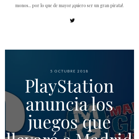
monos... por lo que de mayor ¡quiero ser un gran pirata!.
5 OCTUBRE 2018
PlayStation
anuncia los
juegos que
llevará a Madrid