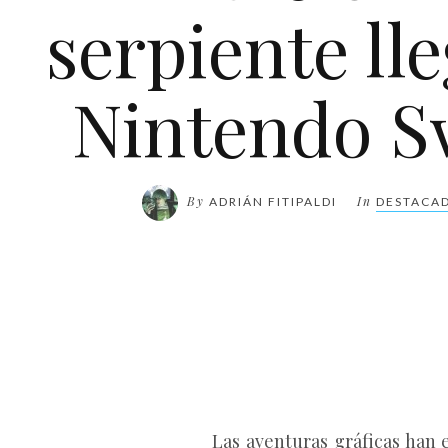
serpiente ll
Nintendo S
By
In
ADRIÁN FITIPALDI
DESTACA
Las aventuras gráficas han