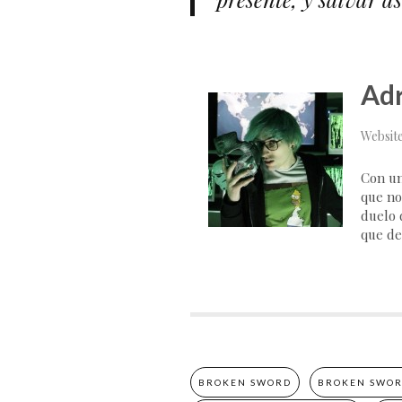
Adr
Websit
Con un
que no
duelo d
que de
BROKEN SWORD
BROKEN SWOR