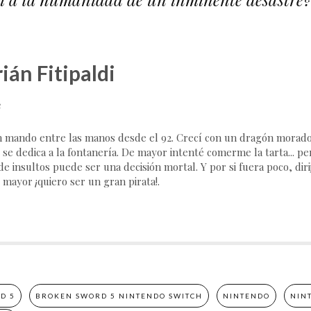
ián Fitipaldi
e
 mando entre las manos desde el 92. Crecí con un dragón morado,
 se dedica a la fontanería. De mayor intenté comerme la tarta... p
e insultos puede ser una decisión mortal. Y por si fuera poco, dirij
 mayor ¡quiero ser un gran pirata!.
D 5
BROKEN SWORD 5 NINTENDO SWITCH
NINTENDO
NIN