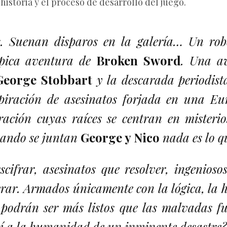
historia y el proceso de desarrollo del juego.
. Suenan disparos en la galería… Un rob
épica aventura de
Broken Sword
. Una av
George Stobbart
y la descarada periodis
piración de asesinatos forjada en una Eu
ración cuyas raíces se centran en misteri
uando se juntan
George y Nico
nada es lo q
cifrar, asesinatos que resolver, ingenioso
erar. Armados únicamente con la lógica, la 
podrán ser más listos que las malvadas fu
así a la humanidad de un inminente desastre?