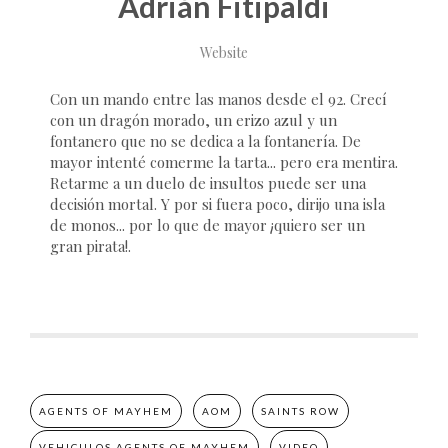
Adrián Fitipaldi
Website
Con un mando entre las manos desde el 92. Crecí
con un dragón morado, un erizo azul y un
fontanero que no se dedica a la fontanería. De
mayor intenté comerme la tarta... pero era mentira.
Retarme a un duelo de insultos puede ser una
decisión mortal. Y por si fuera poco, dirijo una isla
de monos... por lo que de mayor ¡quiero ser un
gran pirata!.
AGENTS OF MAYHEM
AOM
SAINTS ROW
VEHICULOS AGENTS OF MAYHEM
VIDEO