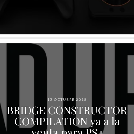
15 OCTUBRE 2018
BRIDGE CONSTRUCTOR
COMPILATION ya a la
venta para PS4