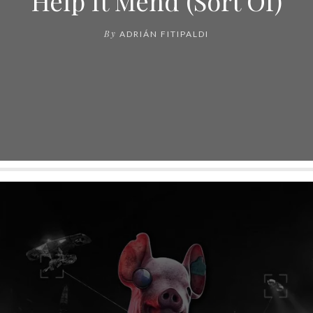
Help It Mend (Sort Of)
By
ADRIÁN FITIPALDI