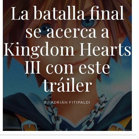
La batalla final
se acerca a
Kingdom Hearts
III con este
tráiler
By
ADRIÁN FITIPALDI