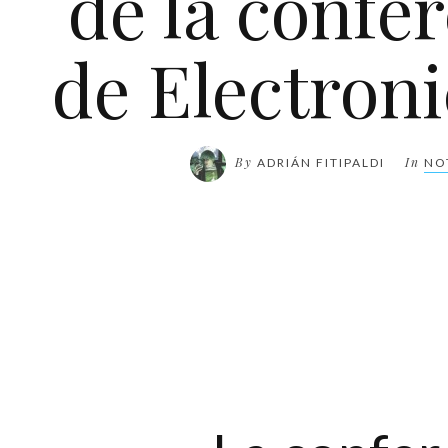
de la confe
de Electroni
By
In
ADRIÁN FITIPALDI
NO