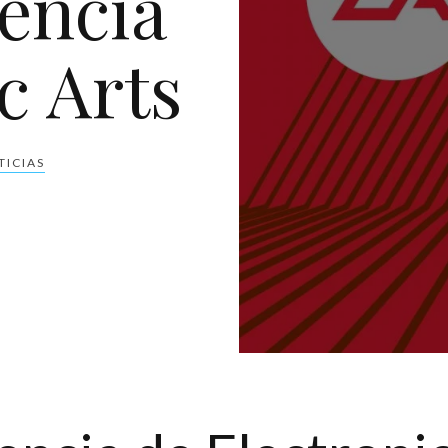
rencia
c Arts
TICIAS