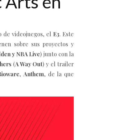
 Arts en
o de videojuegos, el
E3
. Este
enen sobre sus proyectos y
den y NBA Live
) junto con la
hers
(
A Way Out
) y el trailer
Bioware
,
Anthem
, de la que