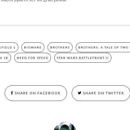
EFIELD 1
BIOWARE
BROTHERS
BROTHERS: A TALE OF TWO
FA 18
NEED FOR SPEED
STAR WARS BATTLEFRONT II
SHARE ON FACEBOOK
SHARE ON TWITTER