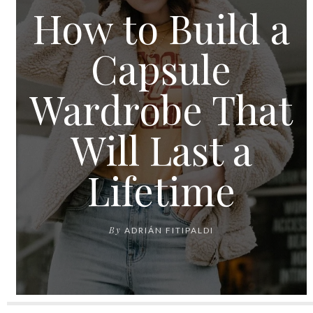
How to Build a
Capsule
Wardrobe That
Will Last a
Lifetime
By
ADRIÁN FITIPALDI