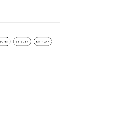
 SONS
E3 2017
EA PLAY