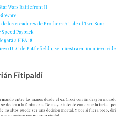
tar Wars Battlefront II
 Bioware
 de los creadores de Brothers: A Tale of Two Sons
r Speed Payback
legará a FIFA 18
uevo DLC de Battlefield 1, se muestra en un nuevo víd
ián Fitipaldi
e
 mando entre las manos desde el 92. Crecí con un dragón morado,
 se dedica a la fontanería. De mayor intenté comerme la tarta... p
e insultos puede ser una decisión mortal. Y por si fuera poco, dirij
 mayor ¡quiero ser un gran pirata!.