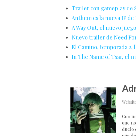
Trailer con gameplay de S
Anthem es la nueva IP de
A Way Out, el nuevo juego
Nuevo trailer de Need Fo
El Camino, temporada 2, l
In The Name of Tsar, el n
Adr
Websit
Con un
que no
duelo d
que de