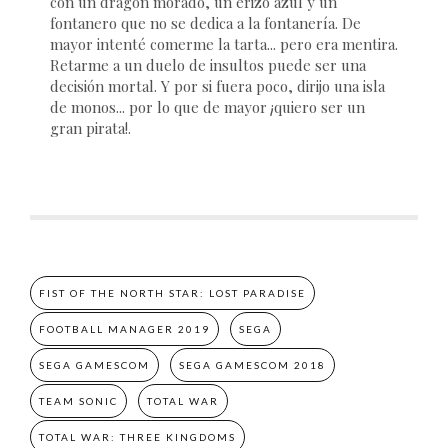
con un dragón morado, un erizo azul y un
fontanero que no se dedica a la fontanería. De
mayor intenté comerme la tarta... pero era mentira.
Retarme a un duelo de insultos puede ser una
decisión mortal. Y por si fuera poco, dirijo una isla
de monos... por lo que de mayor ¡quiero ser un
gran pirata!.
FIST OF THE NORTH STAR: LOST PARADISE
FOOTBALL MANAGER 2019
SEGA
SEGA GAMESCOM
SEGA GAMESCOM 2018
TEAM SONIC
TOTAL WAR
TOTAL WAR: THREE KINGDOMS