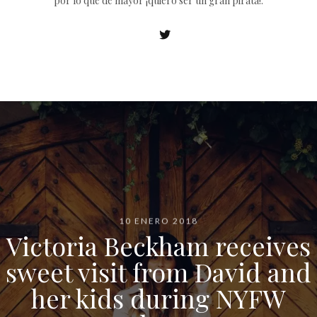
por lo que de mayor ¡quiero ser un gran pirata!.
10 ENERO 2018
Victoria Beckham receives
sweet visit from David and
her kids during NYFW