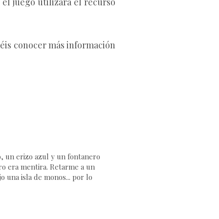
l juego utilizará el recurso
déis conocer más información
 un erizo azul y un fontanero
ero era mentira. Retarme a un
o una isla de monos... por lo