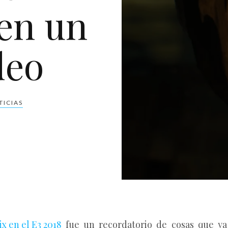
 en un
deo
TICIAS
x en el E3 2018
fue un recordatorio de cosas que ya 