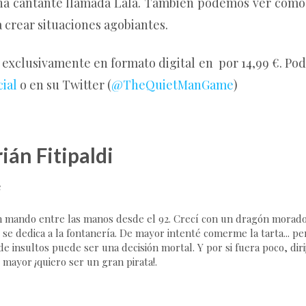
na cantante llamada Lala. También podemos ver como e
a crear situaciones agobiantes.
 exclusivamente en formato digital en por 14,99 €. Po
cial
o en su Twitter (
@TheQuietManGame
)
ián Fitipaldi
e
 mando entre las manos desde el 92. Crecí con un dragón morado,
 se dedica a la fontanería. De mayor intenté comerme la tarta... p
e insultos puede ser una decisión mortal. Y por si fuera poco, dirij
 mayor ¡quiero ser un gran pirata!.