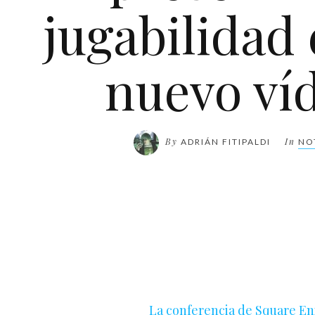
jugabilidad
nuevo ví
By
In
ADRIÁN FITIPALDI
NO
La conferencia de Square Eni