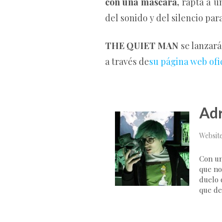
con una máscara,
rapta a u
del sonido y del silencio par
THE QUIET MAN
se lanzará
a través de
su página web ofi
Adr
Websit
Con un
que no
duelo d
que de