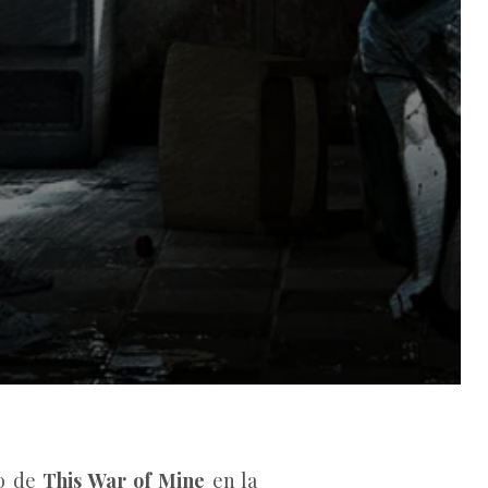
no de
This War of Mine
en la