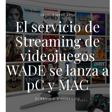
18 DICIEMBRE 2018
El servicio de
Streaming de
videojuegos
WADE se lanza a
pC y MAC
By
KEVIN S. D'AMBROSIO