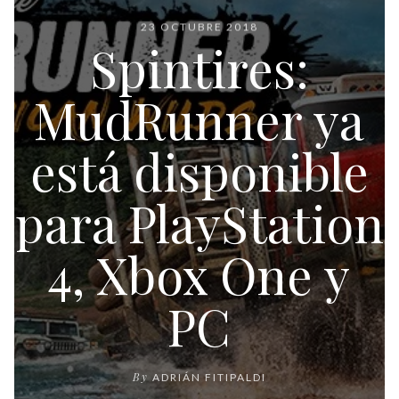
23 OCTUBRE 2018
Spintires:
MudRunner ya
está disponible
para PlayStation
4, Xbox One y
PC
By
ADRIÁN FITIPALDI