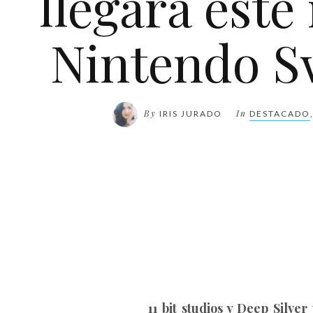
llegará este
Nintendo S
By
In
IRIS JURADO
DESTACADO
11 bit studios y Deep Silver