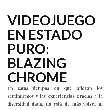
VIDEOJUEGO
EN ESTADO
PURO
:
BLAZING
CHROME
En estos tiempos en que afloran los
sentimientos y las experiencias gracias a la
diversidad dada, no está de más volver al