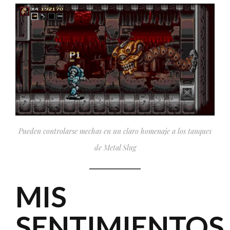
Pueden controlarse
mechas
en un claro homenaje a los tanques
de
Metal Slug
MIS
SENTIMIENTOS