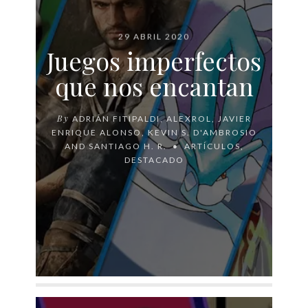
29 ABRIL 2020
Juegos imperfectos
que nos encantan
By
ADRIÁN FITIPALDI
,
ALEXROL
,
JAVIER
ENRIQUE ALONSO
,
KEVIN S. D'AMBROSIO
AND
SANTIAGO H. R.
ARTÍCULOS
,
DESTACADO